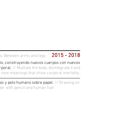
2015 - 2018
es: Between arms and legs
arlo, construyendo nuevos cuerpos con nuevos
rporal.
// Mutilate the body, disintegrate it and
th new meanings that show corporal mortality.
piz y pelo humano sobre papel.
// Drawing on
per with pencil and human hair.