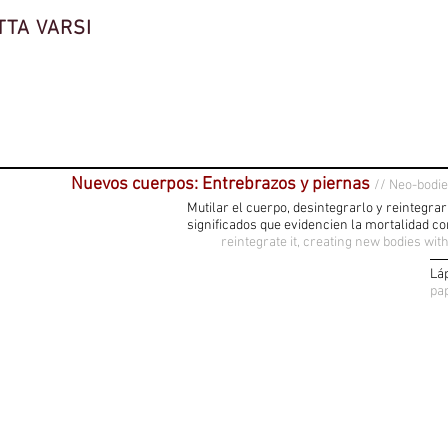
TTA VARSI
Nuevos cuerpos: Entrebrazos y piernas
// Neo-bodi
Mutilar el cuerpo, desintegrarlo y reintegr
significados que evidencien la mortalidad co
reintegrate it, creating new bodies wi
Lá
pa