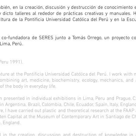
bién, en la creación, discusión y destrucción de conocimiento en
y dicto talleres al rededor de prácticas creativas y manuales. 
ltura de la Pontificia Universidad Católica del Perú y en la Esc
y co-fundadora de SERES junto a Tomás Orrego, un proyecto col
 Lima, Perú.
Peru 1991).
ture at the Pontificia Universidad Católica del Perú. I work with m
mbining art, medicine, biochemistry, ecology, mechanics, and 
f the body in everyday life.
 presented in individual exhibitions in Lima, Peru and Prague, C
 in Argentina, Brazil, Colombia, Chile, Ecuador, Spain, Italy, Engla
, I have carried out plastic and theoretical research at the FAAP a
lten Capital at the Museum of Contemporary Art in Santiago de Ch
, England.
 in the creation, discussion and destruction of knowledge in 