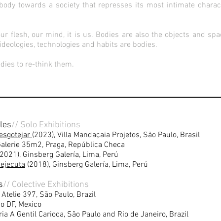
body towards a society that represses its most intimate characte
ur flesh, our mind, it is us. Bodies are also the objects and sp
, ideologies, technologies and habits are bodies.
dies to re-think them.
ales
// Solo Exhibitions
 esgotejar
(2023), Villa Mandaçaia Projetos, São Paulo, Brasil
Galerie 35m2, Praga, República Checa
2021), Ginsberg Galería, Lima, Perú
 ejecuta
(2018), Ginsberg Galería, Lima, Perú
s
// Colective Exhibitions
 Atelie 397, São Paulo, Brazil
o DF, Mexico
ia A Gentil Carioca, São Paulo and Rio de Janeiro, Brazil