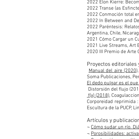
2022 Elon Kierre: Becom
2022 Transe (as Esfincte
2022 Conmoción total en 
2022 In Between and Deep 
2022 Paréntesis: Relatos
Argentina, Chile, Nicara
2021 Cómo Cargar un Cuer
2021 Live Streams, Art E
2020 III Premio de Arte
Proyectos editoriales
Manual del aire (2020
),
Soma Publicaciones, Per
El dedo pulgar es el que
Distorsión del flujo (20
f(x) (2018)
, Coagulaccion
Corporeidad reprimida 
Escultura de la PUCP, Li
Artículos y publicaci
¬
Cómo sudar un río. Diá
¬
Porosibilidades: activa