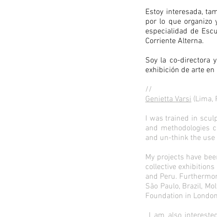
Estoy interesada, tam
por lo que organizo 
especialidad de Escu
Corriente Alterna.
Soy la co-directora 
exhibición de arte en
//
Genietta Varsi
(Lima, 
I was trained in sculp
and methodologies co
and un-think the use o
My projects have been
collective exhibitions
and Peru. Furthermore
São Paulo, Brazil, Mo
Foundation in London
I am also interested