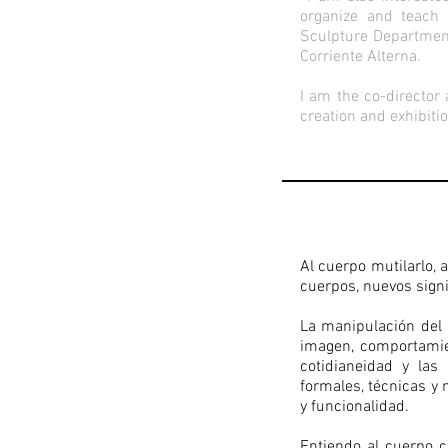
organize and teach
Sculpture Department
Corriente Alterna.
I am the co-director 
creation and exhibitio
Al cuerpo mutilarlo, 
cuerpos, nuevos signi
La manipulación del
imagen, comportamien
cotidianeidad y las
formales, técnicas y
y funcionalidad.
Entiendo al cuerpo 