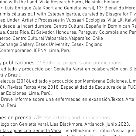
ing with the Land, Vikki Research Farm, Helsinki, Finland
r: Luis Enrique Zela Koort and Genietta Varsi), 13ª Bienal do Merco
mis células pt.1 with Esteban Igartua, curated by Bisagra for Pivô
Under: Artistic Processes in Vuosaari Ecologies, Villa Lill Kallvi
 desde la incertidumbre, Centro Cultural España in Dominican Rep
gua, Costa Rica, El Salvador, Honduras, Paraguay, Colombia and Pe
po, Centro Cultural Valparaíso, Valparaíso, Chile
xchange Gallery, Essex University, Essex, England
 Contemporáneo, ICPNA, Lima, Peru
 y publicaciones
// Editorial projects and publications
editado y producido por Genietta Varsi en colaboración con
Sil
ú y Brazil.
 ejecuta (2018),
editado y producido por Membrana Ediciones, Lim
18) , Revista Textos Arte 2018, Especialidad de Escultura de la PUC
ar Ediciones, Lima, Perú.
: Breve informe sobre una enfermedad en expansión,Textos Arte
ma, Perú.
ones en prensa
//Press articles and publications
logo con Genietta Varsi
, Lisa Blackmore, Artishock, junio 2023.
r las aguas con Genietta Varsi
,
Lisa Blackmore, Tráfico Visual,
jun