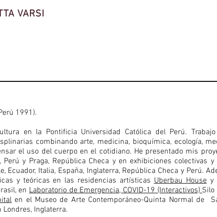
TTA VARSI
Perú 1991).
ltura en la Pontificia Universidad Católica del Perú. Trabaj
splinarias combinando arte, medicina, bioquímica, ecología, me
nsar el uso del cuerpo en el cotidiano. He presentado mis proy
, Perú y Praga, República Checa y en exhibiciones colectivas y 
ile, Ecuador, Italia, España, Inglaterra, República Checa y Perú. 
ticas y teóricas en las residencias artísticas
Uberbau_House
y
rasil, en
Laboratorio de Emergencia, COVID-19 (Interactivos)
Silo
ital
en el Museo de Arte Contemporáneo-Quinta Normal de San
 Londres, Inglaterra.