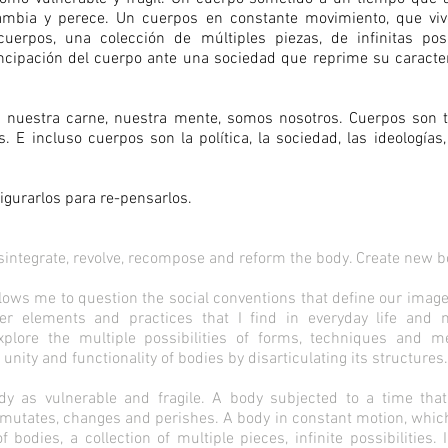
ambia y perece. Un cuerpos en constante movimiento, que vi
uerpos, una colección de múltiples piezas, de infinitas posi
ncipación del cuerpo ante una sociedad que reprime su caracter
s nuestra carne, nuestra mente, somos nosotros. Cuerpos son t
E incluso cuerpos son la política, la sociedad, las ideologías, 
igurarlos para re-pensarlos.
isintegrate, revolve, recompose and reform the body. Create new 
ows me to question the social conventions that define our image,
over elements and practices that I find in everyday life and
explore the multiple possibilities of forms, techniques and m
 unity and functionality of bodies by disarticulating its structures
dy as vulnerable and fragile. A body subjected to a time th
mutates, changes and perishes. A body in constant motion, which 
bodies, a collection of multiple pieces, infinite possibilities.