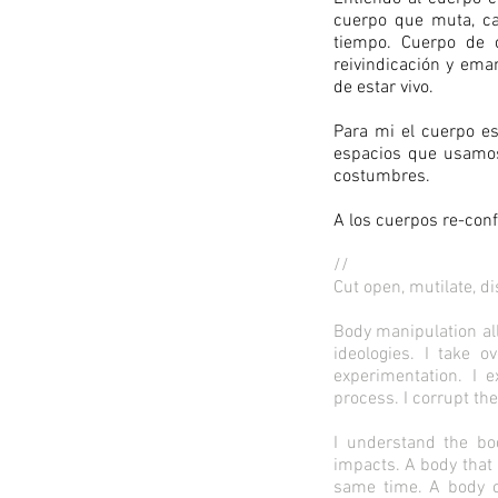
cuerpo que muta, c
tiempo. Cuerpo de c
reivindicación y ema
de estar vivo.
Para mi el cuerpo e
espacios que usamos. 
costumbres.
A los cuerpos re-conf
//
Cut open, mutilate, d
Body manipulation all
ideologies. I take 
experimentation. I 
process. I corrupt the
I understand the bo
impacts. A body that 
same time. A body of 