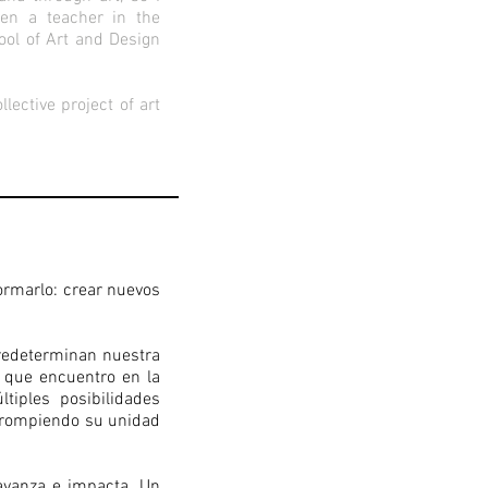
en a teacher in the
ool of Art and Design
ective project of art
formarlo: crear nuevos
redeterminan nuestra
s que encuentro en la
tiples posibilidades
orrompiendo su unidad
avanza e impacta. Un