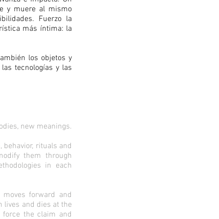
ve y muere al mismo
bilidades. Fuerzo la
ística más íntima: la
ambién los objetos y
las tecnologías y las
bodies, new meanings.
 behavior, rituals and
 modify them through
ethodologies in each
.
at moves forward and
lives and dies at the
 I force the claim and