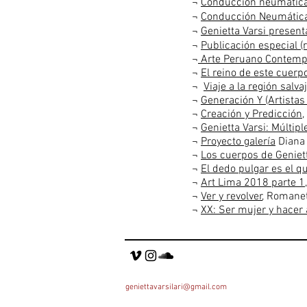
¬
Conducción neumática,
¬
Conducción Neumática: 
¬
Genietta Varsi presen
¬
Publicación especial (r
¬
Arte Peruano Contempo
¬
El reino de este cuerpo
¬
Viaje a la región salva
¬
Generación Y (Artistas
¬
Creación y Predicción
¬
Genietta Varsi: Múltip
¬
Proyecto galería
Diana 
¬
Los cuerpos de Geniet
¬
El dedo pulgar es el q
¬
Art Lima 2018 parte 1
¬
Ver y revolver
, Romanet
¬
XX: Ser mujer y hacer 
geniettavarsilari@gmail.com