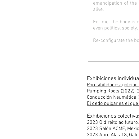
emancipation of the 
alive.
For me, the body is o
even politics, society
Re-configurate the bo
Exhibiciones individu
Porosibilidades: gotejar,
Pumping Roots
(2022)
, 
Conducción Neumática
(
El dedo pulgar es el que
Exhibiciones colectiva
2023 O direito ao futuro,
2023 Salón ACME, Mexic
2023 Abre Alas 18, Galer