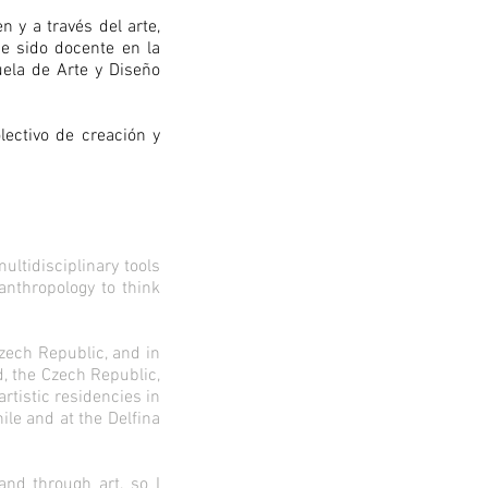
 y a través del arte,
He sido docente en la
uela de Arte y Diseño
ectivo de creación y
ultidisciplinary tools
anthropology to think
zech Republic, and in
nd, the Czech Republic,
rtistic residencies in
ile and at the Delfina
and through art, so I