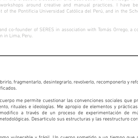
 workshops around creative and manual practices. I have be
 of the Pontificia Universidad Católica del Perú, and in the Sch
and co-founder of SERES in association with Tomás Orrego, a coll
n in Lima, Peru.
abrirlo, fragmentarlo, desintegrarlo, revolverlo, recomponerlo y re
ficados.
 cuerpo me permite cuestionar las convenciones sociales que p
to, rituales e ideologías. Me apropio de elementos y práctica
 modifico a través de un proceso de experimentación de múl
 metodológicas. Desarticulo sus estructuras y las reestructuro c
como vulnerable y frágil. Un cuerpo sometido a un tiempo que 