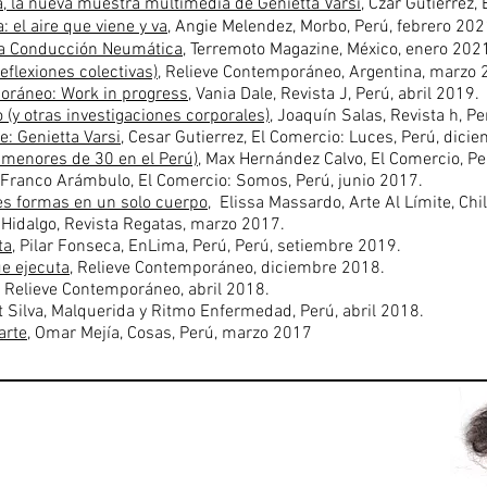
 la nueva muestra multimedia de Genietta Varsi
, Czar Gutierrez,
el aire que viene y va,
A
ngie Melendez, Morbo, Perú, febrero 202
ta Conducción Neumática
, Terremoto Magazine, México, enero 202
eflexiones colectivas),
Relieve Contemporáneo, Argentina, marzo
ráneo: Work in progress
,
Vania Dale,
Revista J, Perú, abril 2019
.
 (y otras investigaciones corporales)
,
Joaquín Salas,
Revista h, P
je: Genietta Varsi
, Cesar Gutierrez, El Comercio: Luces, Perú, dici
 menores de 30 en el Perú),
Max Hernández Calvo, El Comercio, Pe
, Franco Arámbulo, El Comercio: Somos, Perú, junio 2017.
les formas en un solo cuerpo
, Elissa Massardo, Arte Al Límite, Chi
Hidalgo,
Revista Regatas, marzo 2017.
ta
, Pilar Fonseca, EnLima, Perú, Perú, setiembre 2019.
ue ejecuta
, Relieve Contemporáneo, diciembre 2018.
, Relieve Contemporáneo, abril 2018.
 Silva, Malquerida y Ritmo Enfermedad, Perú, abril 2018.
arte
, Omar Mejía, Cosas, Perú, marzo 2017