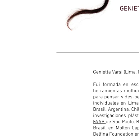
GENIE
Genietta Varsi
(Lima, 
Fui formada en escu
herramientas multidi
para pensar y des-pe
individuales en Lima
Brasil, Argentina, Ch
investigaciones plás
FAAP
de São Paulo, B
Brasil,
en
Molten Cap
Delfina Foundation
en